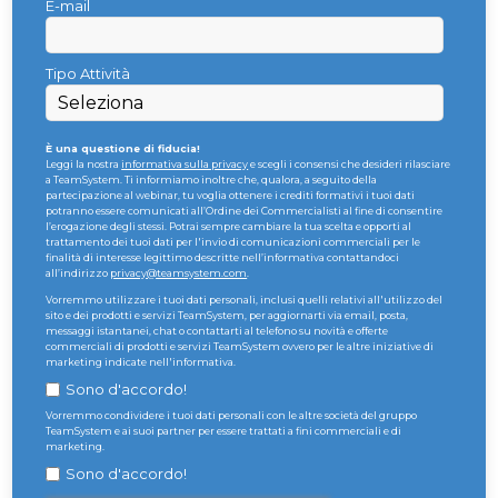
E-mail
Tipo Attività
È una questione di fiducia!
Leggi la nostra
informativa sulla privacy
e scegli i consensi che desideri rilasciare
a TeamSystem.
Ti informiamo inoltre che, qualora, a seguito della
partecipazione al webinar, tu voglia ottenere i crediti formativi i tuoi dati
potranno essere comunicati all’Ordine dei Commercialisti al fine di consentire
l’erogazione degli stessi.
Potrai sempre cambiare la tua scelta e opporti al
trattamento dei tuoi dati per l'invio di comunicazioni commerciali per le
finalità di interesse legittimo descritte nell’informativa contattandoci
all’indirizzo
privacy@teamsystem.com
.
Vorremmo utilizzare i tuoi dati personali, inclusi quelli relativi all'utilizzo del
sito e dei prodotti e servizi TeamSystem, per aggiornarti via email, posta,
messaggi istantanei, chat o contattarti al telefono su novità e offerte
commerciali di prodotti e servizi TeamSystem ovvero per le altre iniziative di
marketing indicate nell'informativa.
Sono d'accordo!
Vorremmo condividere i tuoi dati personali con le altre società del gruppo
TeamSystem e ai suoi partner per essere trattati a fini commerciali e di
marketing.
Sono d'accordo!